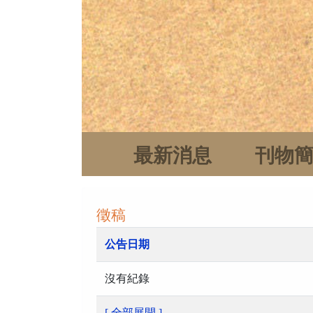
最新消息
刊物
徵稿
公告日期
沒有紀錄
[ 全部展開 ]