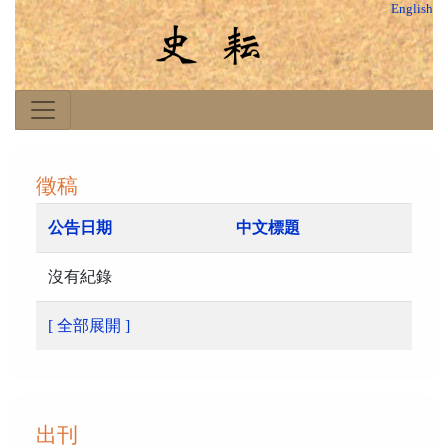
English
徵稿
公告日期
中文標題
沒有紀錄
[ 全部展開 ]
出刊