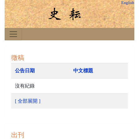
English
徵稿
公告日期
中文標題
沒有紀錄
[ 全部展開 ]
出刊