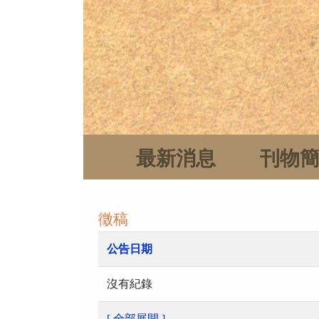
最新消息
刊物
徵稿
公告日期
沒有紀錄
[ 全部展開 ]