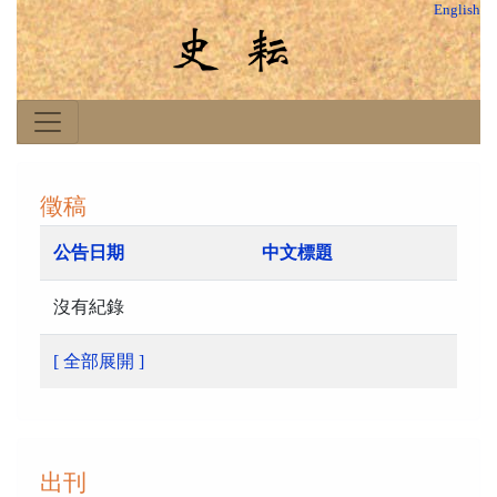
English
徵稿
公告日期
中文標題
沒有紀錄
[ 全部展開 ]
出刊