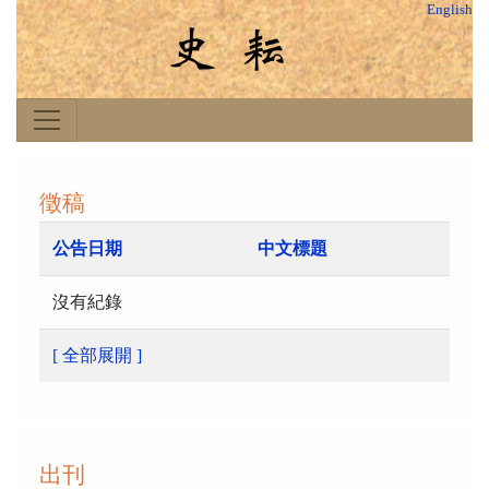
English
徵稿
公告日期
中文標題
沒有紀錄
[ 全部展開 ]
出刊