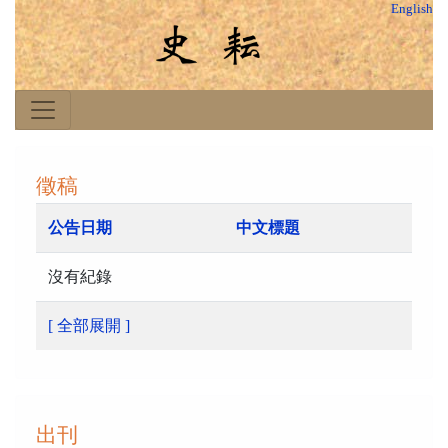
English
徵稿
公告日期
中文標題
沒有紀錄
[ 全部展開 ]
出刊