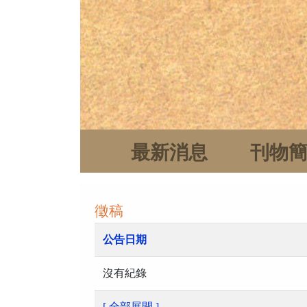
最新消息
刊物
徵稿
公告日期
沒有紀錄
[ 全部展開 ]