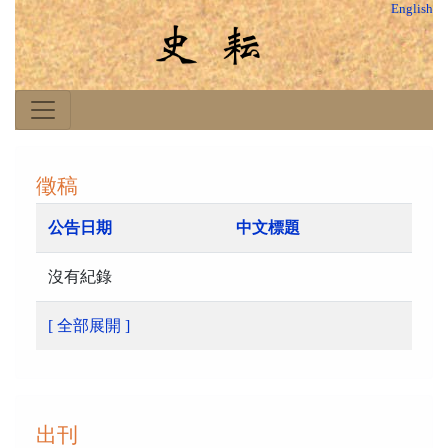
English
徵稿
公告日期
中文標題
沒有紀錄
[ 全部展開 ]
出刊