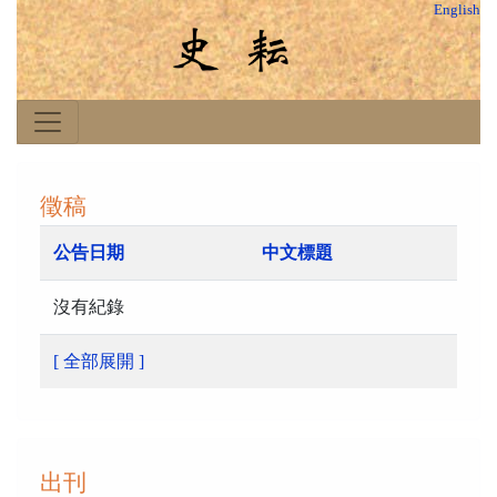
English
徵稿
公告日期
中文標題
沒有紀錄
[ 全部展開 ]
出刊