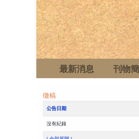
最新消息
刊物
徵稿
公告日期
沒有紀錄
[ 全部展開 ]