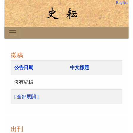
English
徵稿
公告日期
中文標題
沒有紀錄
[ 全部展開 ]
出刊