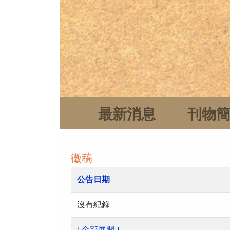
最新消息
刊物
徵稿
公告日期
沒有紀錄
[ 全部展開 ]