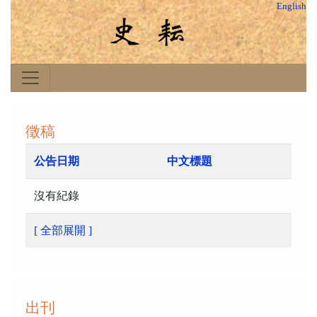
English
徵稿
公告日期
中文標題
沒有紀錄
[ 全部展開 ]
出刊