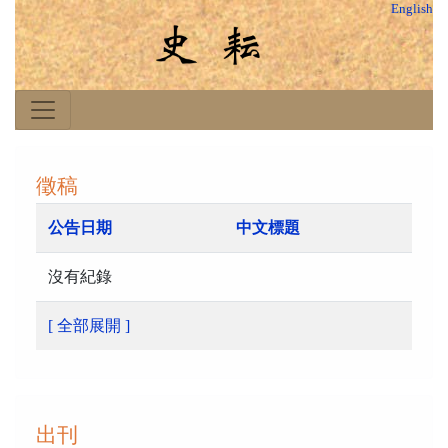
English
徵稿
公告日期
中文標題
沒有紀錄
[ 全部展開 ]
出刊