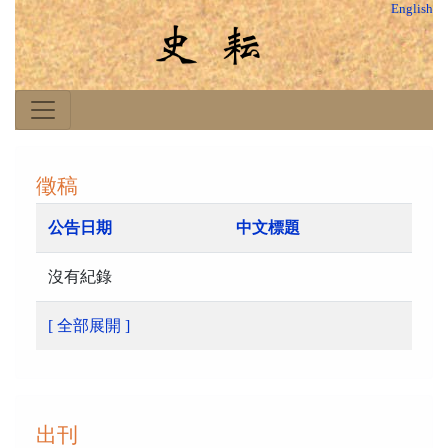
English
徵稿
公告日期
中文標題
沒有紀錄
[ 全部展開 ]
出刊