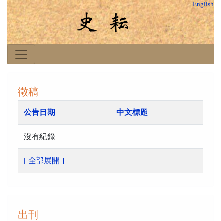
English
徵稿
公告日期
中文標題
沒有紀錄
[ 全部展開 ]
出刊