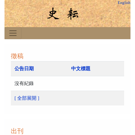
English
徵稿
公告日期
中文標題
沒有紀錄
[ 全部展開 ]
出刊