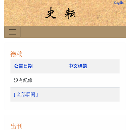
English
徵稿
公告日期
中文標題
沒有紀錄
[ 全部展開 ]
出刊