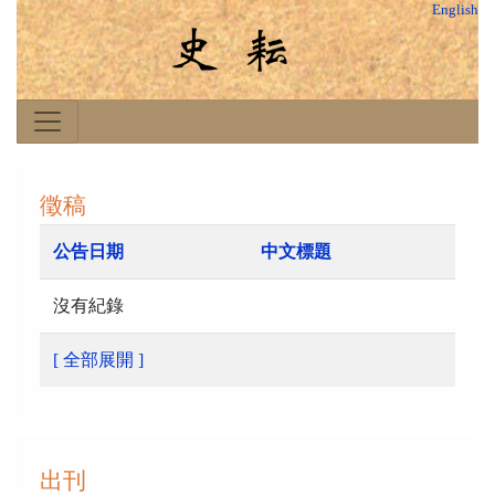
English
徵稿
公告日期
中文標題
沒有紀錄
[ 全部展開 ]
出刊