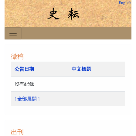
English
徵稿
公告日期
中文標題
沒有紀錄
[ 全部展開 ]
出刊