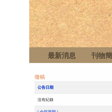
最新消息
刊物
徵稿
公告日期
沒有紀錄
[ 全部展開 ]