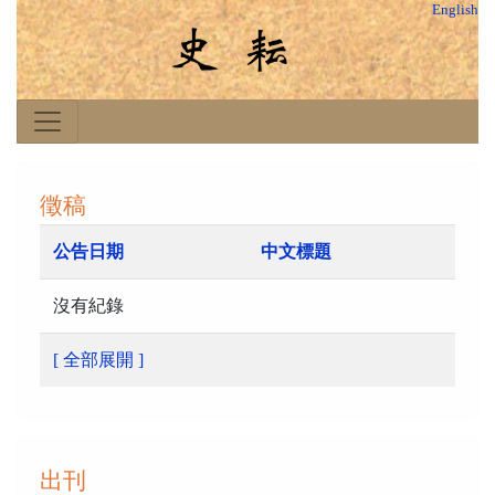
English
徵稿
公告日期
中文標題
沒有紀錄
[ 全部展開 ]
出刊