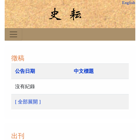
English
徵稿
公告日期
中文標題
沒有紀錄
[ 全部展開 ]
出刊