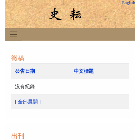
English
徵稿
公告日期
中文標題
沒有紀錄
[ 全部展開 ]
出刊