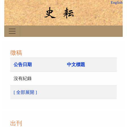
English
徵稿
公告日期
中文標題
沒有紀錄
[ 全部展開 ]
出刊