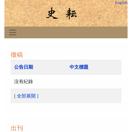
English
徵稿
公告日期
中文標題
沒有紀錄
[ 全部展開 ]
出刊