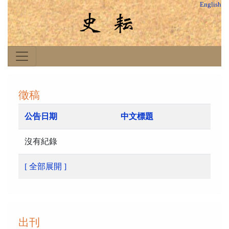
English
徵稿
公告日期
中文標題
沒有紀錄
[ 全部展開 ]
出刊