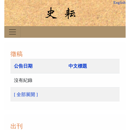
English
徵稿
公告日期
中文標題
沒有紀錄
[ 全部展開 ]
出刊