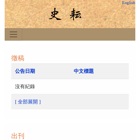
English
徵稿
公告日期
中文標題
沒有紀錄
[ 全部展開 ]
出刊