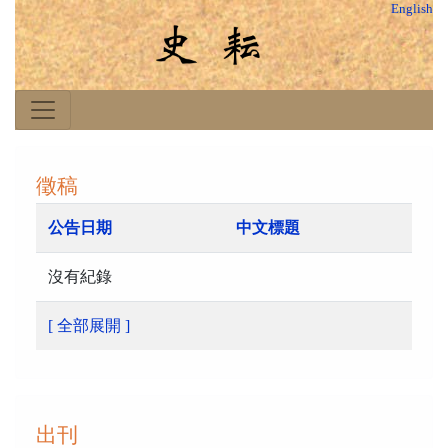
English
徵稿
公告日期
中文標題
沒有紀錄
[ 全部展開 ]
出刊