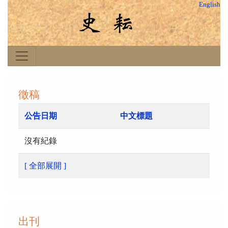
English
徵稿
公告日期
中文標題
沒有紀錄
[ 全部展開 ]
出刊