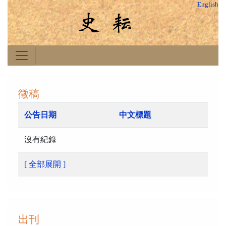
English
徵稿
公告日期
中文標題
沒有紀錄
[ 全部展開 ]
出刊