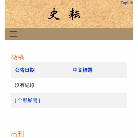
English
徵稿
公告日期
中文標題
沒有紀錄
[ 全部展開 ]
出刊