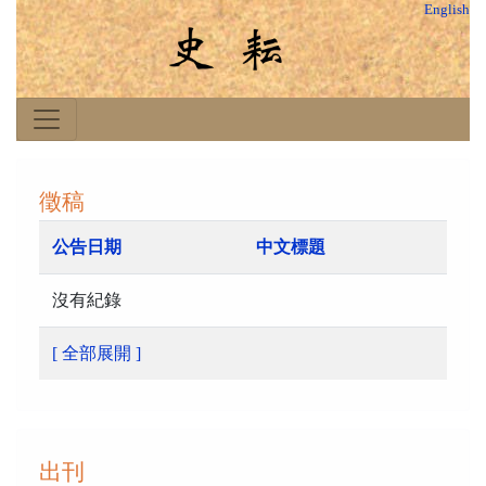
English
徵稿
公告日期
中文標題
沒有紀錄
[ 全部展開 ]
出刊