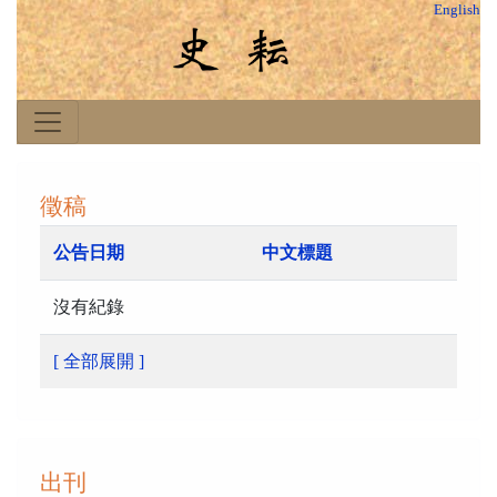
English
徵稿
公告日期
中文標題
沒有紀錄
[ 全部展開 ]
出刊