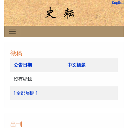
English
徵稿
公告日期
中文標題
沒有紀錄
[ 全部展開 ]
出刊