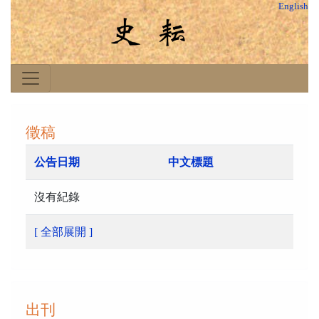
English
徵稿
公告日期
中文標題
沒有紀錄
[ 全部展開 ]
出刊