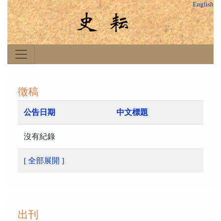
English
徵稿
公告日期
中文標題
沒有紀錄
[ 全部展開 ]
出刊