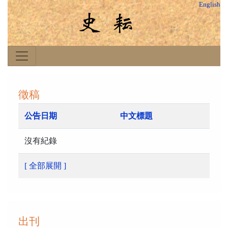
English
徵稿
公告日期
中文標題
沒有紀錄
[ 全部展開 ]
出刊