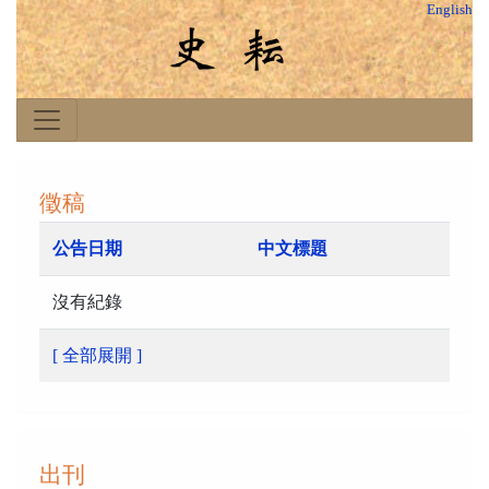
English
徵稿
公告日期
中文標題
沒有紀錄
[ 全部展開 ]
出刊