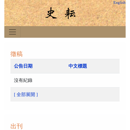
English
徵稿
公告日期
中文標題
沒有紀錄
[ 全部展開 ]
出刊