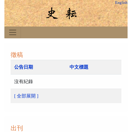
English
徵稿
公告日期
中文標題
沒有紀錄
[ 全部展開 ]
出刊