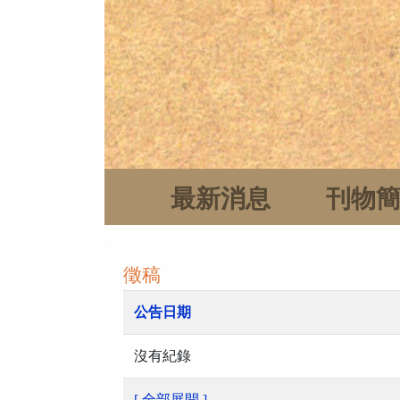
最新消息
刊物
徵稿
公告日期
沒有紀錄
[ 全部展開 ]