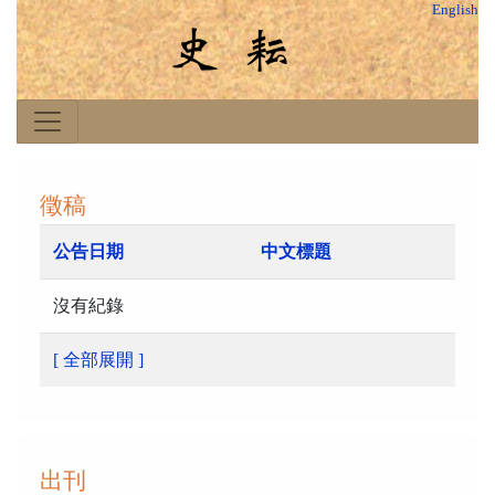
English
徵稿
公告日期
中文標題
沒有紀錄
[ 全部展開 ]
出刊