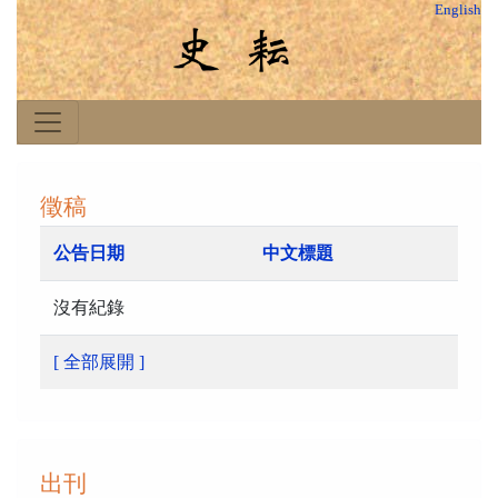
English
徵稿
公告日期
中文標題
沒有紀錄
[ 全部展開 ]
出刊