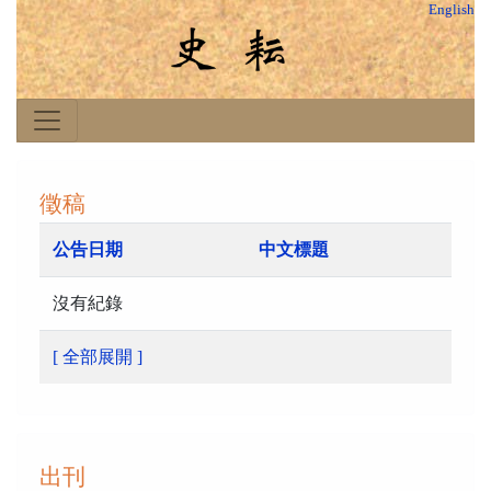
English
徵稿
公告日期
中文標題
沒有紀錄
[ 全部展開 ]
出刊