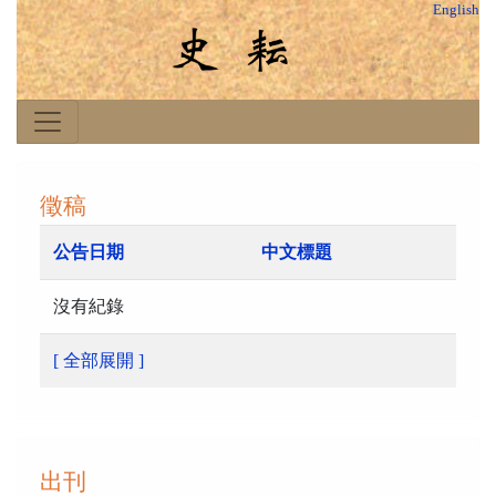
English
徵稿
公告日期
中文標題
沒有紀錄
[ 全部展開 ]
出刊