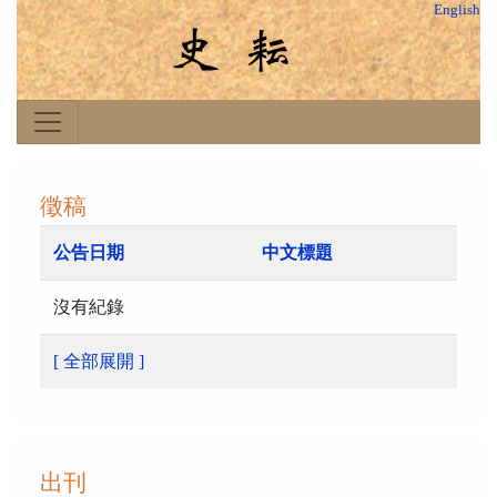
English
徵稿
公告日期
中文標題
沒有紀錄
[ 全部展開 ]
出刊