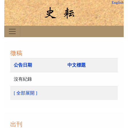
English
徵稿
公告日期
中文標題
沒有紀錄
[ 全部展開 ]
出刊